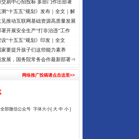
源交易中心招投标 多部门作出部署
测“十五五”规划》发布｜全文｜解
意见推动互联网基础资源高质量发展
署开展安全生产“打非治违”工作
设“十五五”规划》印发｜全文
国家要提升孩子们这些能力素养
荡..
·[视频]
牢记初心使命 奋进复兴征程丨红船起航处 潮起..
·[视频]
一首歌的时间，读
能发展，国务院常务会作最新部署⇒
网络推广投稿请点击这里>>
事
安全部微信公众号
字体大小[
大
中
小
]