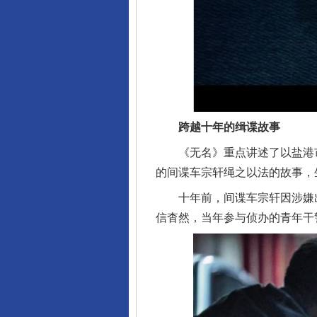
跨越十年的缉谍故事
《无名》重点讲述了以盐港市
的间谍车宗轩绳之以法的故事，
十年前，间谍车宗轩因涉嫌出
信杳然，当年参与侦办的青年干