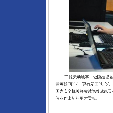
东山县通报“牛蛙产品抗生素超标问
千年窑火 生生不息
“干惊天动地事，做隐姓埋名人
着英雄“真心”，更有爱国“忠心
国家安全机关将赓续隐蔽战线灵
伟业作出新的更大贡献。