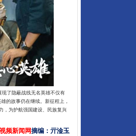
让核能赋能千行百业
从数据变化看反腐深化
展现了隐蔽战线无名英雄不仅有
名英雄的故事仍在继续。新征程上，
力，为护航强国建设、民族复兴
视频新闻网
摘编
：
亓淦玉