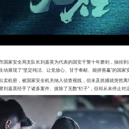
国家安全局支队长刘嘉英为代表的国安干警十年磨剑，抽丝剥
生动展现了“坚定纯洁、让党放心、甘于奉献、能拼善赢”的国家
卖机密，被国家安全机关纳入侦查视线，但未及抓捕就突然离
警刘嘉英经手了诸多案件、拔除了无数“钉子”，但却从未停止对