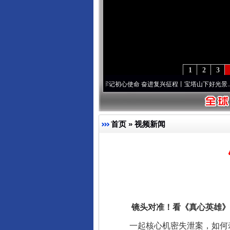
1
2
3
两个先锋队”本色
·[视频]
牢记初心使命 奋进复兴征程丨宝塔山下好光景..
·[视频]
因党而生
首页
»
视频新闻
镜头对准！看《真心英雄》
一起核心机密失泄案，如何牵