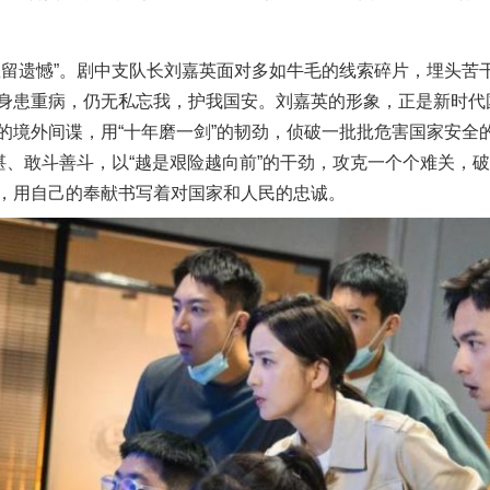
遗憾”。剧中支队长刘嘉英面对多如牛毛的线索碎片，埋头苦
身患重病，仍无私忘我，护我国安。刘嘉英的形象，正是新时代
的境外间谍，用“十年磨一剑”的韧劲，侦破一批批危害国家安全
精湛、敢斗善斗，以“越是艰险越向前”的干劲，攻克一个个难关，
，用自己的奉献书写着对国家和人民的忠诚。
实
一纸欠条伤亲情 巡回调解促和解..