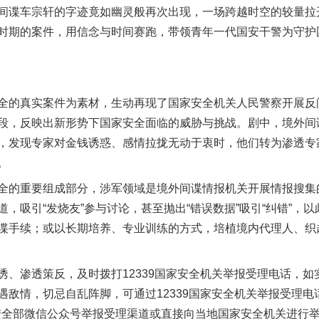
间谍车宗轩的字迹竟如幽灵般再次出现，一场跨越时空的较量拉
时期的案件，用信念与时间赛跑，带领青年一代国安干警为守护
的真实案件为素材，生动再现了国家安全机关人民警察开展反
段，反映出新形势下国家安全面临的威胁与挑战。剧中，境外间
，发现专家对金钱诱惑、感情拉拢无动于衷时，他们转为渗透专
。
的重要组成部分，涉军领域是境外间谍情报机关开展情报搜集
，吸引“发烧友”参与讨论，甚至抛出“错误数据”吸引“纠错”，
谍手续；或以长期培养、专业训练的方式，培植境内代理人、织
渗透策反，及时拨打12339国家安全机关举报受理电话，如
遇敌情，切忌自乱阵脚，可通过12339国家安全机关举报受理电
n）、国家安全部微信公众号举报受理渠道或直接向当地国家安全机关进行