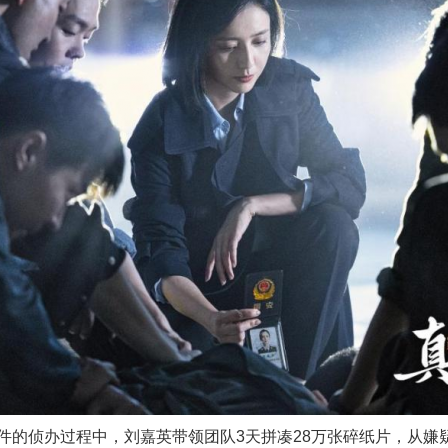
侦办过程中，刘嘉英带领团队3天拼凑28万张碎纸片，从嫌