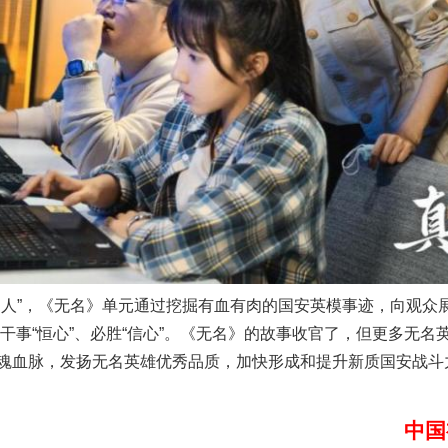
题”
法徽映军营 权益有保障
一批国家标准开始实施
”，《无名》单元通过挖掘有血有肉的国安英模事迹，向观众
”、干事“恒心”、必胜“信心”。《无名》的故事收官了，但更多无
魂血脉，发扬无名英雄优秀品质，加快形成和提升新质国安战斗
中国