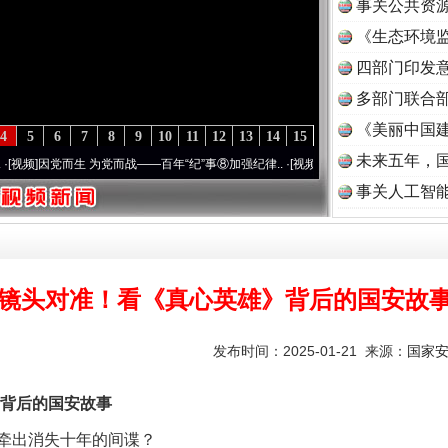
事关公共资
《生态环境监
读
四部门印发
多部门联合部
《美丽中国建
4
5
6
7
8
9
10
11
12
13
14
15
未来五年，
 为党而战——百年“纪”事⑧加强纪律..
·[视频]
牢记初心使命 奋进复兴征程丨“转折之城”激
事关人工智
镜头对准！看《真心英雄》背后的国安故
发布时间：2025-01-21 来源：
国家
背后的国安故事
出消失十年的间谍？