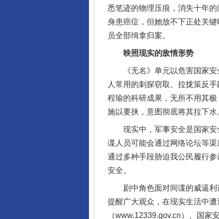
悉笔迹的物理压痕，消失十年的
身患癌症，但她放不下正处关键
员全部缉拿归案。
映照现实的敌情形势
《无名》单元以危害国家安全
人常用的刺探窃取、拉拢策反手
程瑜的科研成果，无所不用其极
施以要挟，意图彻底将其拉下水
现实中，军事安全是国家安全
谍人员可能会通过网络论坛等渠道
通过多种手段胁迫我公民履行参
安全。
剧中角色面对间谍的威逼利诱、
提醒广大观众，在现实生活中遭
（www.12339.gov.c