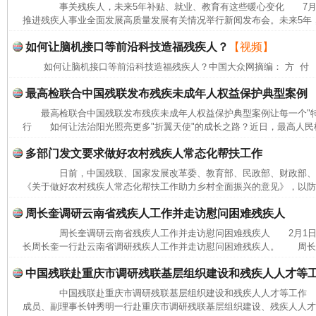
事关残疾人，未来5年补贴、就业、教育有这些暖心变化 7月27
推进残疾人事业全面发展高质量发展有关情况举行新闻发布会。未来5年，
如何让脑机接口等前沿科技造福残疾人？
【视频】
完善运行机制助力责任有效落实
一纸欠条
如何让脑机接口等前沿科技造福残疾人？中国大众网摘编： 方 付
最高检联合中国残联发布残疾未成年人权益保护典型案例
最高检联合中国残联发布残疾未成年人权益保护典型案例让每一个"
行 如何让法治阳光照亮更多"折翼天使"的成长之路？近日，最高人民检
多部门发文要求做好农村残疾人常态化帮扶工作
日前，中国残联、国家发展改革委、教育部、民政部、财政部、农
《关于做好农村残疾人常态化帮扶工作助力乡村全面振兴的意见》，以防止
周长奎调研云南省残疾人工作并走访慰问困难残疾人
周长奎调研云南省残疾人工作并走访慰问困难残疾人 2月1日
东山县通报“牛蛙产品抗生素超标问题”
法
长周长奎一行赴云南省调研残疾人工作并走访慰问困难残疾人。 周长奎
中国残联赴重庆市调研残联基层组织建设和残疾人人才等
中国残联赴重庆市调研残联基层组织建设和残疾人人才等工作 1
成员、副理事长钟秀明一行赴重庆市调研残联基层组织建设、残疾人人才和