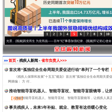
1
2
3
4
5
6
7
8
9
10
..
·[视频]
因党而生 为党而战——百年“纪”事⑧加强纪律..
·[视频]
牢记初心使命 奋进复兴
首页
- 残疾人新闻 -
省市负责人>>>
首次将“孤独症全生命周期关爱促进行动”单列了一个专栏
《残疾人保障和发展"十五五"规划》首次将"孤独症全生命周期关爱
网摘编： 方 付..
推动智能导盲机器人、智能导盲杖、智能导盲眼镜等，让
推动智能导盲机器人、智能导盲杖、智能导盲眼镜等，让残疾人真正
【视频】
事关残疾人，未来5年补贴、就业、教育有这些暖心变化