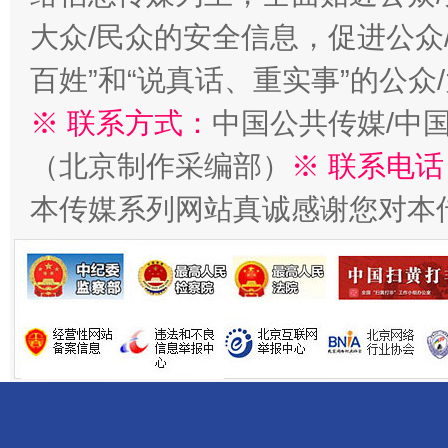
大众/民众的安全信息，促进公众
百姓”和“说真话、重实事”的公众
※ 联系方式：
中国公共传媒/中
（北京制作采编部）
※ 联系电话
受贿1.44亿！段成刚被判无期
从幼儿
本传媒系列网站真诚感谢您对本