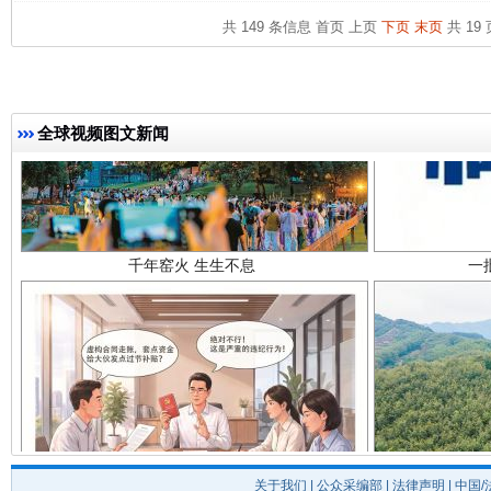
共 149 条信息
首页
上页
下页
末页
共 19 
全球视频图文新闻
千年窑火 生生不息
一
揭开“小金库”的免责幌子
关于我们
|
公众采编部
|
法律声明
| 中国