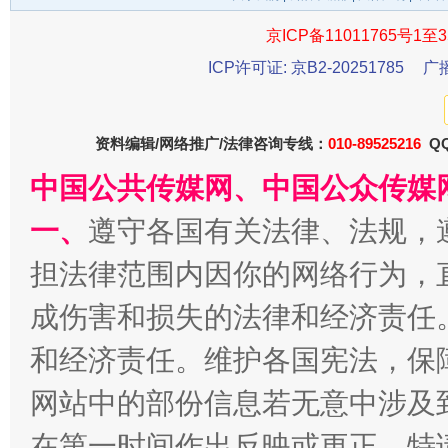
京ICP备11011765号1至3
ICP许可证: 京B2-20251785
广
资料编辑/网络推广/法律咨询专线：
010-89525216
QQ
中国公共传媒网、中国公众传媒
一、
遵守各国有关法律、法规，
受贿1.44亿！段成刚被判无期
从幼儿
担法律范围内因你的网络行为，
成伤害和损失的法律和经济责任
和经济责任。维护各国宪法，保
网站中的部份信息若无意中涉及
在第一时间作出反映或更正。特