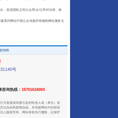
让传统村落焕发生机
台，促进国际之间公众/民众/公民对法律、政
本传媒系列网站中国公众传媒所有辅助网站属多元
。
/新闻网
号
1140号
走走走！国家喊你健身啦
法律咨询热线：
15701616003
行为直接或间接引起的给他人或（单位）造
言论自由和新闻自由。本传媒网站中的部份
法人版权所有，网站有权先行撤除，以保护