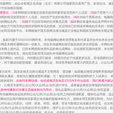
新闻网等传媒网站，由众全影视文化传媒（北京）有限公司独家协办发布广告。欢迎合法、
并可添加相应链接。
律责任：⑴
本网根据法律规定或相关政府的要求提供您的个人信息；
⑵
由于您将个人
列明的情况使用您的个人信息，由此所产生的纠纷责任；
⑷
任何由于黑客攻击、电脑病
者的网站在内）；
⑸
因不可抗拒导致的任何事态后果；
⑹
本网在各服务条款及声明中列
有条款方可留言和反映投诉报料等讯息投稿，其证明你已经阅读本网条款并承担一切因
镜头丨大暑三秋近
民众/全民话语权平台。本网根据中国互联网法律法规及行业规定和国际互联网有关规定
作品，版权均属于XXXXXXX网所有。本传媒网站拥有管理笔名和代表某些合作伙伴在
本网及本网所属网站的一切权力。你在本传媒网站留言板发表的评论和投稿，本网站有
本网上述作品。已经本网授权使用作品的单位或网站，应在授权范围内使用，并注明“来
您对管理有意见，请向留言板管理员或向本传媒网站反映。
本传媒系列网站）的作品，均转载自其它媒体，转载目的在于传递更多信息，宣传国家的
，对于建设创新型国家、建设和谐社会、和谐世界都具有重大的现实意义；公众/公民/
显示发布，因涉及相关法律法规或不文明用语，请谅解！如因被反映投诉报料和投稿
网核实属实，有权先行撤除或暂时屏蔽。注：被反映投诉举报或报料的个人或单位，
情权的权利，
在收到本网信函、短信或电话告知后15日内不作出回应，我们将视为默
，让相关专家和公众/公民/大众/民众/全民进行评论，或将被反映投诉举报的内容转
网以多种传播形式传播主流媒体舆论为导向
，强化反腐和公众/公民/大众/民众/全民监
等传媒网站架起政府和公众/公民/大众/民众/全民之间的和谐桥梁，缓和社会矛盾，
如何以同查同治破解风腐交织难题
媒网站结合现代网络科技影视文化传媒的新媒体有生力，借助全球互联网主阵地，为社会
全民对社会公共意识、法律、政策、科技、健康、安全与影视文化传媒合作交流，合法有效
公民/大众/民众/全民的日常生活事实，维护公众/公民/大众/民众/全民的安全信息，促
众/公民/大众/民众/全民的多媒体、多元化、信息时代现实。