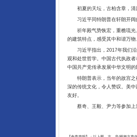
初夏的天坛，古柏含章，清风
完善运行机制助力责任有效落
习近平同特朗普在轩朗开阔的
祈年殿气势恢宏，重檐琉光。
的建筑特点，感受其中和谐万物
习近平指出，2017年我们沿
观和处世哲学。中国古代执政者
中国共产党传承发展中华文明的
特朗普表示，当年的故宫之行至
深的传统文化，令人赞叹。美中
友好。
东山县通报“牛蛙产品抗生素超标问
蔡奇、王毅、尹力等参加上
【免责声明】：以上图、文、音/视频文章