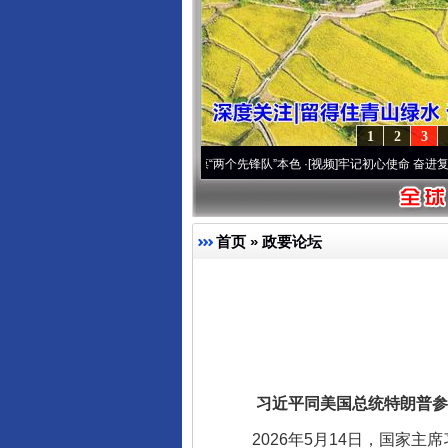
1
2
3
深刻改变雪域高原..
·[视频]
永葆“两个先锋队”本色
·[视频]
牢记初心使命 奋进复兴征程丨
首页
»
政要论坛
习近平同美国总统特朗普参
2026年5月14日，国家主