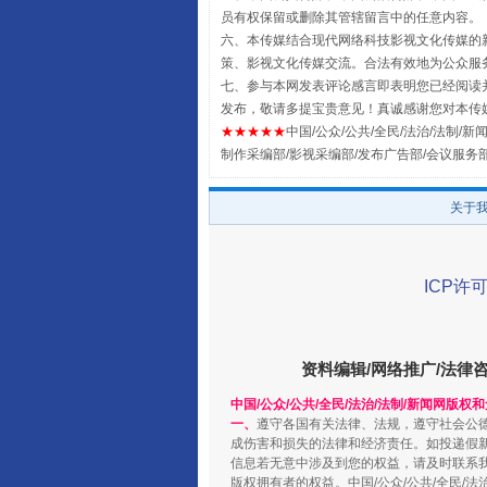
员有权保留或删除其管辖留言中的任意内容。
全民健身五年计划来了！等你上
六、本传媒结合现代网络科技影视文化传媒的新
策、影视文化传媒交流。合法有效地为公众服
七、参与本网发表评论感言即表明您已经阅读并
发布，敬请多提宝贵意见！真诚感谢您对本传
★★★★★
中国/公众/公共/全民/法治/法制/新闻
制作采编部/影视采编部/发布广告部/会议服务
关于
ICP许可
阿坝州三大球赛在茂县开幕
资料编辑/网络推广/法律
中国/公众/公共/全民/法治/法制/新闻网版权
一、
遵守各国有关法律、法规，遵守社会公
成伤害和损失的法律和经济责任。如投递假
信息若无意中涉及到您的权益，请及时联系
版权拥有者的权益。中国/公众/公共/全民/法