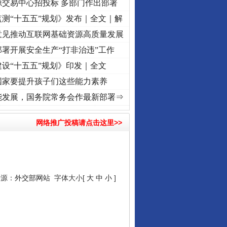
源交易中心招投标 多部门作出部署
测“十五五”规划》发布｜全文｜解
意见推动互联网基础资源高质量发展
署开展安全生产“打非治违”工作
设“十五五”规划》印发｜全文
国家要提升孩子们这些能力素养
心使命 奋进复兴征程丨“转折之城”激荡..
·[视频]
牢记初心使命 奋进复兴征程丨红船起航处
能发展，国务院常务会作最新部署⇒
网络推广投稿请点击这里>>
来源：
外交部网站
字体大小[
大
中
小
]