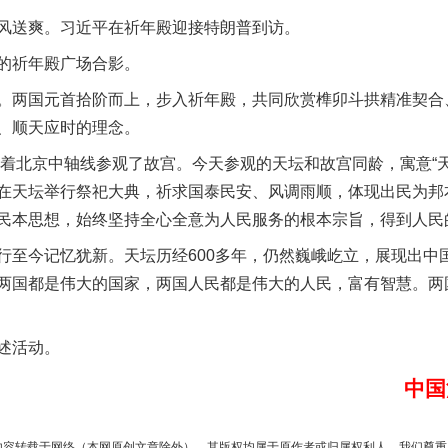
送爽。习近平在祈年殿迎接特朗普到访。
实
一纸欠条伤亲情 巡回调解促和解..
祈年殿广场合影。
两国元首拾阶而上，步入祈年殿，共同欣赏榫卯斗拱精准契合
、顺天应时的理念。
着北京中轴线参观了故宫。今天参观的天坛和故宫同龄，寓意“天
在天坛举行祭祀大典，祈求国泰民安、风调雨顺，体现出民为邦
民本思想，始终坚持全心全意为人民服务的根本宗旨，得到人民
今记忆犹新。天坛历经600多年，仍然巍峨屹立，展现出中
两国都是伟大的国家，两国人民都是伟大的人民，富有智慧。两
题”
法徽映军营 权益有保障
述活动。
中国
内容转载于网络（本网原创文章除外），其版权均属于原作者或归属权利人。我们尊