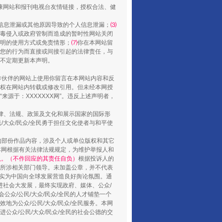
健康网站和报刊电视台友情链接，授权合法、健
信息泄漏或其他原因导致的个人信息泄漏；
⑶
毒侵入或政府管制而造成的暂时性网站关闭
明的使用方式或免责情形；
⑺
你在本网站留
您的行为而直接或间接引起的法律责任，与
山西：不断增强治理腐败综合效能
将不定期更新本声明。
合作伙伴的网站上使用你留言在本网站内容和反
权在网站内转载或修改引用。但未经本网授
源于：XXXXXXX网”。违反上述声明者，
法律、法规、政策及文化和展示国家的国际形
大众/民众/全民勇于担任文化使者与和平使
的部份作品内容，涉及个人或单位版权和其它
本网根据有关法律法规规定，为维护举报人和
认。（不作回应的其责任自负）
根据投诉人的
至所涉相关部门领导。未加盖公章，并不代表
督，实为中国向全球发展营造良好舆论氛围。通
促进社会大发展，最终实现政府、媒体、公众/
养老服务师职业资格制度暂行规定
公众/公民/大众/民众/全民的人才铺垫一个
地为公众/公民/大众/民众/全民服务。本网
进公众/公民/大众/民众/全民的社会公德的交