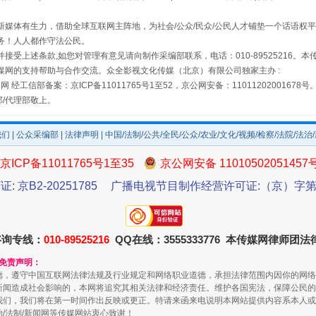
场
事关残疾人未来5年
媒体有生力，借助全球互联网主阵地，为社会/公众/民众/公民人才铺垫一个话语权平
务！人人都作守法公民。
接受上述条款,如您对管理有意见请向制作采编部联系，电话：010-89525216。
媒网的支持帮助与合作交流。众全影视文化传媒（北京）有限公司独家主办 :
网 经工信部备案：京ICP备11011765号1至52，京公网安备：11011202001678号
部/代理部敬上。
我们
|
公众采编部
|
法律声明
| 中国/法制/公共/全民/公众/农业/文化/视频/检察/法院/法治
京ICP备11011765号1至35
京公网安备 11010502051457
证: 京B2-20251785
广播电视节目制作经营许可证:（京）字第3
规模最大的光氢储一体化项目
咨询专线：
010-89525216
QQ在线：3555333776 本传媒网律师团
和免责声明：
德，遵守中国互联网法律法规及行业规定和网络职业道德，承担法律范围内因你的网络
新闻造成社会影响的，本网将追究其相关法律和经济责任。维护各国宪法，保障公民的
我们，我们将在第一时间作出反映或更正。特请来函来电说明本网站提供内容系本人或
治/法制/新闻网等传媒网站衷心致谢！