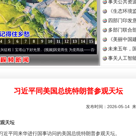
事关公共资
《生态环境监
读
四部门印发
多部门联合部
《美丽中国建
4
5
6
7
8
9
10
11
12
13
14
15
未来五年，
宝塔山下好光景..
·[视频]
因党而生 为党而战——百年“纪”事⑧加强纪律..
·[视频]
牢记初
事关人工智
习近平同美国总统特朗普参观天坛
发布时间：2026-05-14 
观天坛
席习近平同来华进行国事访问的美国总统特朗普参观天坛。