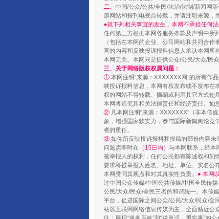
二、
中国/公众/公共/全民/法治/法制/
康网站和报刊电视台转载，并请注明来源，
●就下列相关事宜的发生，本网不承担任何法
任何第三方根据本网各服务条款及声明中所
（包括在本网的企业、公司网站和共同合作
言的内容和反映投诉报料信息人承认本网所
国家大学科技园优化重塑工作
本网无关。本网只是提供公众/公民/大众/
三、关于网络版权权属问题：
①
本网注明“来源：XXXXXXX网”的所有
映投诉报料信息，本网有权发布或不发布在
权的网站不得转载、摘编或利用其它方式使用
本网将追究其相关法律责任和经济责任。如
②
凡本网注明“来源：XXXXXXX”（非
象，增强国家软实力，参与国际新闻舆论竞争
者的重任。
③
如你所反映投诉报料和投稿的部份内容未
问题需即时在
（15日内）
与本网联系，经本
被举报人的权利，任何公民都有陈述权和知
要求将被举报人姓名、地址、单位、实名公布
本网赞同其观点和对其真实性负责。
● 本
过中国公众传媒/中国公共传媒/中国全民传媒
扯下公款旅游的“隐身衣”
公民/大众/民众/全民三者的和谐统一。本传
平台，促进国际之间公众/公民/大众/民众/
站以互联网网络信息传媒为主，全面贴近公众/
往；展现“服务百姓”和“说真话、重实事”的公