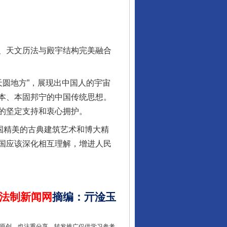
行业协会接连发公告
、天文历法与殿宇结构完美融合
圆地方”，展现出中国人的宇宙
本、本固邦宁的中国传统思想。
的坚定支持和衷心拥护。
国精美的古典建筑艺术和博大精
国应该深化相互理解，增进人民
让核能赋能千行百业
法制新闻网
摘编
：
亓淦玉
重原创，也注重分享。转发推广仅供学习参考