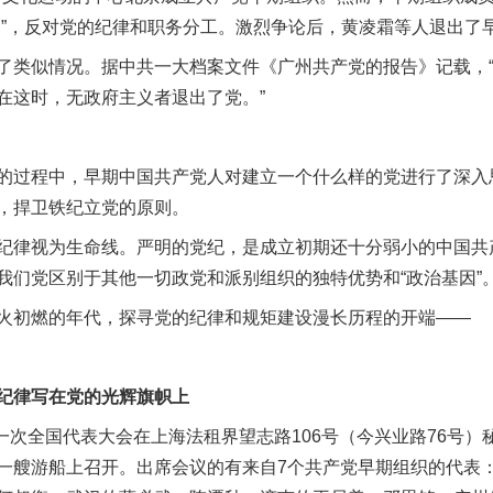
由”，反对党的纪律和职务分工。激烈争论后，黄凌霜等人退出了
类似情况。据中共一大档案文件《广州共产党的报告》记载，“
在这时，无政府主义者退出了党。”
过程中，早期中国共产党人对建立一个什么样的党进行了深入
，捍卫铁纪立党的原则。
律视为生命线。严明的党纪，是成立初期还十分弱小的中国共
我们党区别于其他一切政党和派别组织的独特优势和“政治基因”
初燃的年代，探寻党的纪律和规矩建设漫长历程的开端——
律写在党的光辉旗帜上
一次全国代表大会在上海法租界望志路106号（今兴业路76号）
一艘游船上召开。出席会议的有来自7个共产党早期组织的代表