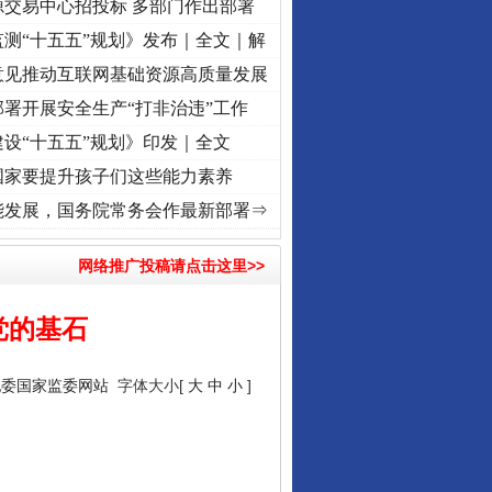
源交易中心招投标 多部门作出部署
测“十五五”规划》发布｜全文｜解
意见推动互联网基础资源高质量发展
署开展安全生产“打非治违”工作
设“十五五”规划》印发｜全文
国家要提升孩子们这些能力素养
 奋进复兴征程丨“转折之城”激荡..
·[视频]
牢记初心使命 奋进复兴征程丨红船起航处 潮起
能发展，国务院常务会作最新部署⇒
网络推广投稿请点击这里>>
党的基石
纪委国家监委网站
字体大小[
大
中
小
]