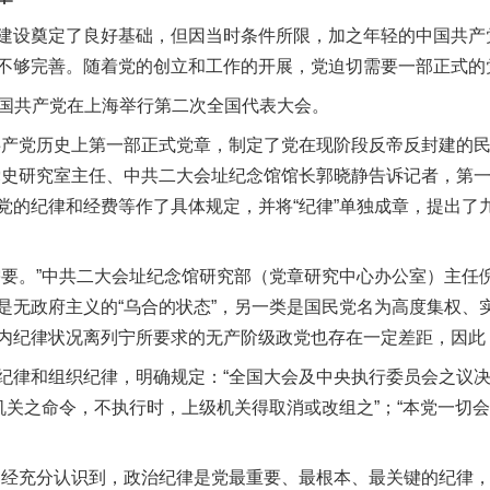
设奠定了良好基础，但因当时条件所限，加之年轻的中国共产
不够完善。随着党的创立和工作的开展，党迫切需要一部正式的
中国共产党在上海举行第二次全国代表大会。
产党历史上第一部正式党章，制定了党在现阶段反帝反封建的民
党史研究室主任、中共二大会址纪念馆馆长郭晓静告诉记者，第
党的纪律和经费等作了具体规定，并将“纪律”单独成章，提出了
。”中共二大会址纪念馆研究部（党章研究中心办公室）主任
是无政府主义的“乌合的状态”，另一类是国民党名为高度集权、
内纪律状况离列宁所要求的无产阶级政党也存在一定差距，因此
律和组织纪律，明确规定：“全国大会及中央执行委员会之议决
级机关之命令，不执行时，上级机关得取消或改组之”；“本党一切
经充分认识到，政治纪律是党最重要、最根本、最关键的纪律，