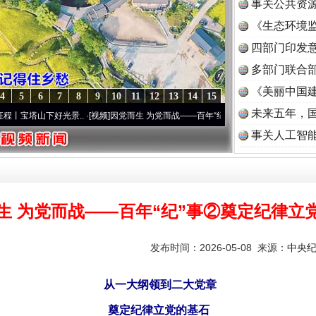
事关公共资
《生态环境监
读
四部门印发
多部门联合部
《美丽中国建
4
5
6
7
8
9
10
11
12
13
14
15
未来五年，
下好光景..
·[视频]
因党而生 为党而战——百年“纪”事⑧加强纪律..
·[视频]
牢记初心使命
事关人工智
生 为党而战——百年“纪”事②奠定纪律立
发布时间：2026-05-08 来源：
中央
从一大纲领到二大党章
奠定纪律立党的基石