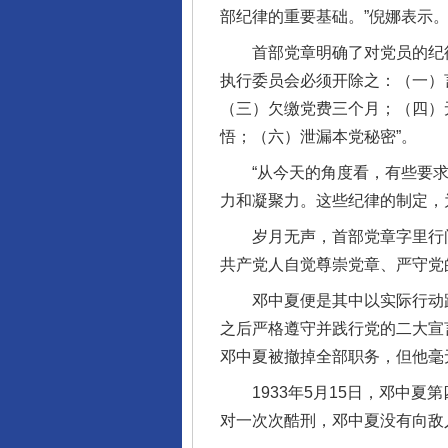
部纪律的重要基础。”倪娜表示
首部党章明确了对党员的纪律处
执行委员会必须开除之：（一）
（三）欠缴党费三个月；（四）
悟；（六）泄漏本党秘密”。
“从今天的角度看，有些要求
力和凝聚力。这些纪律的制定，
岁月无声，首部党章字里行间
共产党人自觉尊崇党章、严守党
邓中夏便是其中以实际行动践行
之后严格遵守并践行党的二大宣言
邓中夏被撤掉全部职务，但他毫
1933年5月15日，邓中夏
对一次次酷刑，邓中夏没有向敌