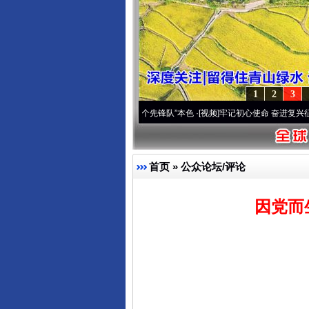
1
2
3
变雪域高原..
·[视频]
永葆“两个先锋队”本色
·[视频]
牢记初心使命 奋进复兴征程丨宝塔山
首页
»
公众论坛/评论
因党而