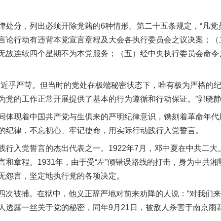
。
分，列出必须开除党籍的6种情形。第二十五条规定，“凡党
言论行动有违背本党宣言章程及大会各执行委员会之议决案；（
无故连续四个星期不为本党服务；（五）经中央执行委员会命令
近乎严苛。但当时的党处在极端秘密状态下，唯有极为严格的纪
为党的工作正常开展提供了基本的行为遵循和行动保证。”郭晓
体现着中国共产党与生俱来的严明纪律意识，镌刻着革命年代
的纪律，不忘初心、牢记使命，用实际行动践行入党誓言。
入党誓言的杰出代表之一。1922年7月，邓中夏在中共二大
和章程。1931年，由于受“左”倾错误路线的打击，身为中共
无怨言，坚定地执行党的各项决定。
第四次被捕。在狱中，他义正辞严地对前来劝降的人说：“对我们来
人透露一丝关于党的秘密，同年9月21日，被敌人杀害于南京雨花