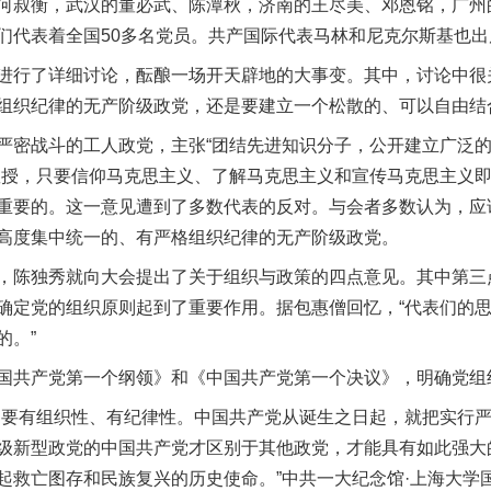
何叔衡，武汉的董必武、陈潭秋，济南的王尽美、邓恩铭，广州
们代表着全国50多名党员。共产国际代表马林和尼克尔斯基也出
行了详细讨论，酝酿一场开天辟地的大事变。其中，讨论中很
组织纪律的无产阶级政党，还是要建立一个松散的、可以自由结
密战斗的工人政党，主张“团结先进知识分子，公开建立广泛的
教授，只要信仰马克思主义、了解马克思主义和宣传马克思主义
重要的。这一意见遭到了多数代表的反对。与会者多数认为，应
高度集中统一的、有严格组织纪律的无产阶级政党。
独秀就向大会提出了关于组织与政策的四点意见。其中第三点
确定党的组织原则起到了重要作用。据包惠僧回忆，“代表们的
的。”
共产党第一个纲领》和《中国共产党第一个决议》，明确党组
要有组织性、有纪律性。中国共产党从诞生之日起，就把实行严
级新型政党的中国共产党才区别于其他政党，才能具有如此强大
起救亡图存和民族复兴的历史使命。”中共一大纪念馆·上海大学