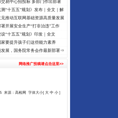
源交易中心招投标 多部门作出部署
测“十五五”规划》发布｜全文｜解
意见推动互联网基础资源高质量发展
署开展安全生产“打非治违”工作
设“十五五”规划》印发｜全文
国家要提升孩子们这些能力素养
视频]
牢记初心使命 奋进复兴征程丨“转折之城”激荡..
·[视频]
牢记初心使命 奋进复兴征程
能发展，国务院常务会作最新部署⇒
网络推广投稿请点击这里>>
15 来源：
高检网
字体大小[
大
中
小
]