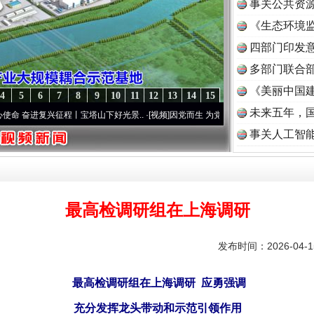
事关公共资
《生态环境监
读
四部门印发
多部门联合部
《美丽中国建
4
5
6
7
8
9
10
11
12
13
14
15
未来五年，
复兴征程丨宝塔山下好光景..
·[视频]
因党而生 为党而战——百年“纪”事⑧加强纪律..
·[
事关人工智
最高检调研组在上海调研
发布时间：2026-04-
最高检调研组在上海调研 应勇强调
充分发挥龙头带动和示范引领作用