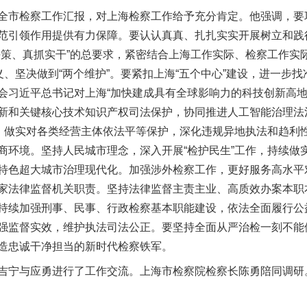
市检察工作汇报，对上海检察工作给予充分肯定。他强调，要
范引领作用提供有力保障。要认认真真、扎扎实实开展树立和践
决策、真抓实干”的总要求，紧密结合上海工作实际、检察工作实
义、坚决做到“两个维护”。要紧扣上海“五个中心”建设，进一步
会习近平总书记对上海“加快建成具有全球影响力的科技创新高地
新和关键核心技术知识产权司法保护，协同推进人工智能治理法
”，做实对各类经营主体依法平等保护，深化违规异地执法和趋利
商环境。坚持人民城市理念，深入开展“检护民生”工作，持续做
特色超大城市治理现代化。加强涉外检察工作，更好服务高水平对
实
一纸欠条伤亲情 巡回调解促和解..
家法律监督机关职责。坚持法律监督主责主业、高质效办案本职
持续加强刑事、民事、行政检察基本职能建设，依法全面履行公
强监督实效，维护执法司法公正。要坚持全面从严治检一刻不能
造忠诚干净担当的新时代检察铁军。
宁与应勇进行了工作交流。上海市检察院检察长陈勇陪同调研