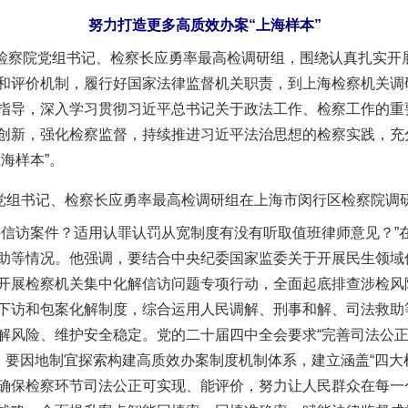
努力打造更多高质效办案“上海样本”
检察院党组书记、检察长应勇率最高检调研组，围绕认真扎实开
和评价机制，履行好国家法律监督机关职责，到上海检察机关调
指导，深入学习贯彻习近平总书记关于政法工作、检察工作的重
创新，强化检察监督，持续推进习近平法治思想的检察实践，充
海样本”。
组书记、检察长应勇率最高检调研组在上海市闵行区检察院调
访案件？适用认罪认罚从宽制度有没有听取值班律师意见？”
助等情况。他强调，要结合中央纪委国家监委关于开展民生领域
开展检察机关集中化解信访问题专项行动，全面起底排查涉检风
下访和包案化解制度，综合运用人民调解、刑事和解、司法救助
解风险、维护安全稳定。党的二十届四中全会要求“完善司法公正
”。要因地制宜探索构建高质效办案制度机制体系，建立涵盖“四大
确保检察环节司法公正可实现、能评价，努力让人民群众在每一