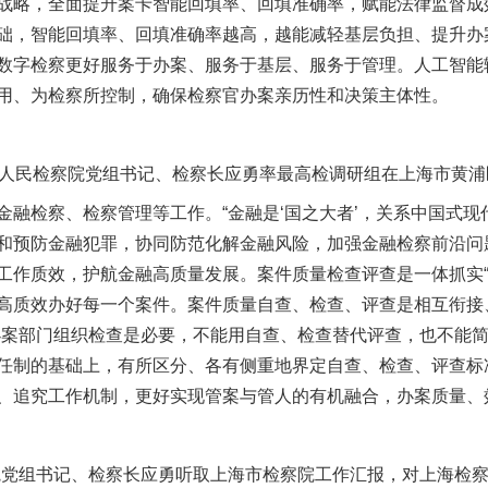
战略，全面提升案卡智能回填率、回填准确率，赋能法律监督成
础，智能回填率、回填准确率越高，越能减轻基层负担、提升办
数字检察更好服务于办案、服务于基层、服务于管理。人工智能
用、为检察所控制，确保检察官办案亲历性和决策主体性。
高人民检察院党组书记、检察长应勇率最高检调研组在上海市黄
检察、检察管理等工作。“金融是‘国之大者’，关系中国式现
和预防金融犯罪，协同防范化解金融风险，加强金融检察前沿问
工作质效，护航金融高质量发展。案件质量检查评查是一体抓实“
高质效办好每一个案件。案件质量自查、检查、评查是相互衔接
办案部门组织检查是必要，不能用自查、检查替代评查，也不能
任制的基础上，有所区分、各有侧重地界定自查、检查、评查标
、追究工作机制，更好实现管案与管人的有机融合，办案质量、
院党组书记、检察长应勇听取上海市检察院工作汇报，对上海检