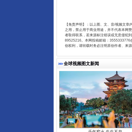
东山县通报“牛蛙产品抗生素超标问
【免责声明】：以上图、文、音/视频文章
之用，禁止用于商业用途，并不代表本网赞
者取得联系，若来源标注错误或无意侵犯到您的
89525216。本网投稿邮箱：355533
创权利，请转载时务必注明原创作者、来源：
全球视频图文新闻
千年窑火 生生不息