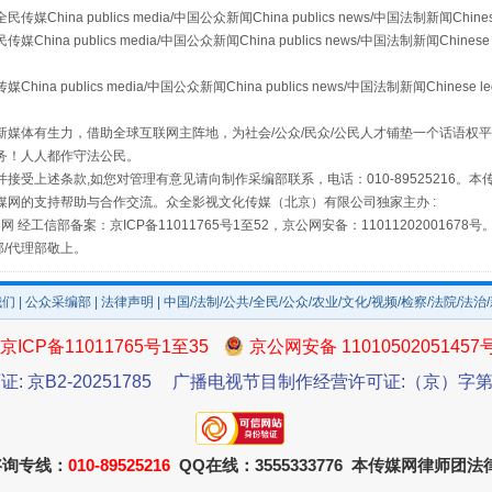
a publics media/中国公众新闻China publics news/中国法制新闻Chinese
 publics media/中国公众新闻China publics news/中国法制新闻Chinese 
publics media/中国公众新闻China publics news/中国法制新闻Chinese l
媒体有生力，借助全球互联网主阵地，为社会/公众/民众/公民人才铺垫一个话语权平
务！人人都作守法公民。
接受上述条款,如您对管理有意见请向制作采编部联系，电话：010-89525216。
媒网的支持帮助与合作交流。众全影视文化传媒（北京）有限公司独家主办 :
网 经工信部备案：京ICP备11011765号1至52，京公网安备：11011202001678号
部/代理部敬上。
场
事关残疾人未来5年
我们
|
公众采编部
|
法律声明
| 中国/法制/公共/全民/公众/农业/文化/视频/检察/法院/法治
京ICP备11011765号1至35
京公网安备 11010502051457
证: 京B2-20251785
广播电视节目制作经营许可证:（京）字第3
咨询专线：
010-89525216
QQ在线：3555333776 本传媒网律师团