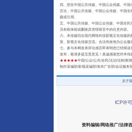
四、您在中国公共传媒、中国公众传媒、中国全民传媒Chin
言论，中国公共传媒、中国公众传媒、中国全民传媒China
载或引用。
五、中国公共传媒、中国公众传媒、中国全民传媒China 
员有权保留或删除其管辖留言中的任意内容。
六、本传媒结合现代网络科技影视文化传媒的新
策、影视文化传媒交流。合法有效地为公众服
七、参与本网发表评论感言即表明您已经阅读并
发布，敬请多提宝贵意见！真诚感谢您对本传
★★★★★
中国/公众/公共/全民/法治/法制/新闻
制作采编部/影视采编部/发布广告部/会议服务
全民健身五年计划来了！等你上
关于
ICP许可
资料编辑/网络推广/法律