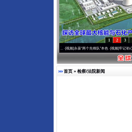
1
2
3
营20周年 深刻改变雪域高原..
·[视频]
永葆“两个先锋队”本色
·[视频]
牢记初心使命 奋进
首页
»
检察/法院新闻