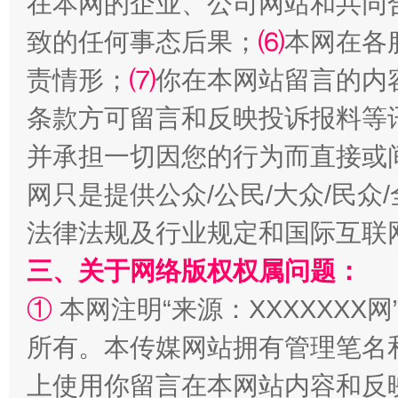
在本网的企业、公司网站和共同
致的任何事态后果；
⑹
本网在各
责情形；
⑺
你在本网站留言的内
全民健身五年计划来了！等你上场
条款方可留言和反映投诉报料等
并承担一切因您的行为而直接或
网只是提供公众/公民/大众/民
法律法规及行业规定和国际互联
三、关于网络版权权属问题：
①
本网注明“来源：XXXXXXX网
所有。本传媒网站拥有管理笔名
阿坝州三大球赛在茂县开幕
规模最
上使用你留言在本网站内容和反