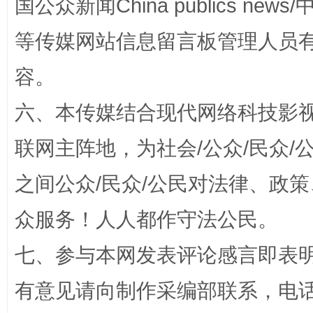
国公众新闻China publics news/中
等传媒网站信息留言板管理人员
扯下公款旅游的“隐身衣”
如何以同
容。
六、本传媒结合现代网络科技影
联网主阵地，为社会/公众/民众
之间公众/民众/公民对法律、政
众服务！人人都作守法公民。
“蜀中异人”王建安的艺术幻境
七、参与本网发表评论感言即表明
有意见请向制作采编部联系，电话：0