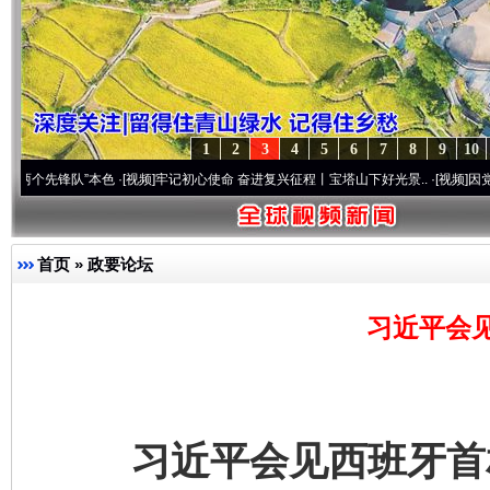
1
2
3
4
5
6
7
8
9
10
队”本色
·[视频]
牢记初心使命 奋进复兴征程丨宝塔山下好光景..
·[视频]
因党而生 为党而
首页
»
政要论坛
习近平会
习近平会见西班牙首