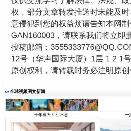
仅供交流学习了解法律、法规、政
权，部分文章转发推送时未能及时
意侵犯到您的权益烦请告知本网制作采编
GAN160003，请联系我们将立即删
投稿邮箱：3555333776@QQ
12号（华声国际大厦）1层 1 2
原创权利，请转载时务必注明原创作
千年窑火 生生不息
一
全球视频图文新闻