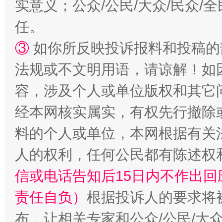
实意义；公众/公民/大众/民众
扯下公款旅游的“隐身衣”
如何以同
任。
③
如你所反映投诉报料和投稿的
法规或不文明用语，请谅解！如
容，涉及个人或单位版权和其它
经本网核实属实，有权先行撤除
料的个人或单位，本网根据有关
“蜀中异人”王建安的艺术幻境
人的权利，任何公民都有陈述权
信或电话告知后15日内不作出
责任自负）
根据投诉人的要求将
布，让相关专家和公众/公民/大