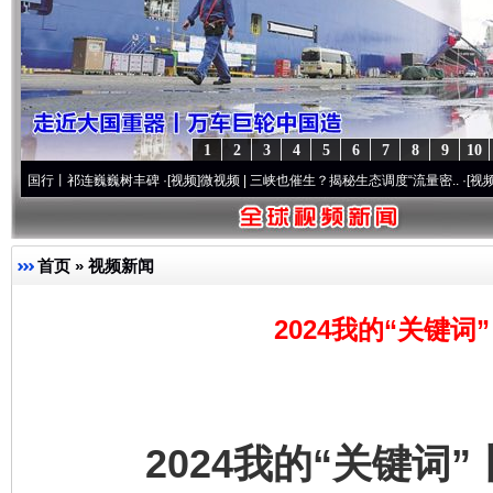
1
2
3
4
5
6
7
8
9
10
祁连巍巍树丰碑
·[视频]
微视频 | 三峡也催生？揭秘生态调度“流量密..
·[视频]
廉洁文化中国
首页
»
视频新闻
2024我的“关键
2024我的“关键词