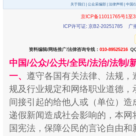
关于我们
|
公众采编部
|
法律声明
| 中国
受贿1.44亿！段成刚被判无期
从幼儿
京ICP备11011765号1至3
ICP许可证: 京B2-20251785
广
资料编辑/网络推广/法律咨询专线：
010-89525216
QQ
中国/公众/公共/全民/法治/法
一、
遵守各国有关法律、法规，
规及行业规定和网络职业道德，
全民健身五年计划来了！等你上场
间接引起的给他人或（单位）造
递假新闻造成社会影响的，本网
国宪法，保障公民的言论自由和