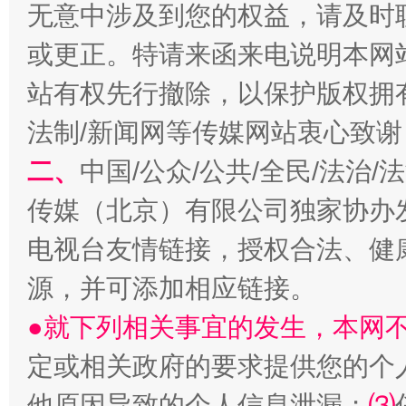
无意中涉及到您的权益，请及时
或更正。特请来函来电说明本网
站有权先行撤除，以保护版权拥有者
阿坝州三大球赛在茂县开幕
规模最
法制/新闻网等传媒网站衷心致谢
二、
中国/公众/公共/全民/法治
传媒（北京）有限公司独家协办
电视台友情链接，授权合法、健
源，并可添加相应链接。
●就下列相关事宜的发生，本网
国家大学科技园优化重塑工作
定或相关政府的要求提供您的个
他原因导致的个人信息泄漏；
⑶