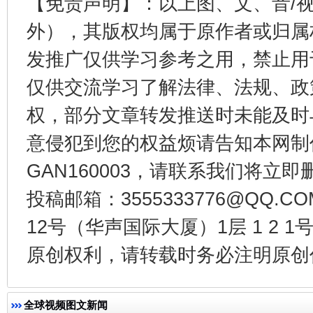
【免责声明】：以上图、文、音/
外），其版权均属于原作者或归属
受贿1.44亿！段成刚被判无期
从幼儿
发推广仅供学习参考之用，禁止用
仅供交流学习了解法律、法规、政
权，部分文章转发推送时未能及时
意侵犯到您的权益烦请告知本网制作采编
GAN160003，请联系我们将立即删
投稿邮箱：3555333776@QQ
12号（华声国际大厦）1层 1 2
全民健身五年计划来了！等你上场
原创权利，请转载时务必注明原创作
全球视频图文新闻